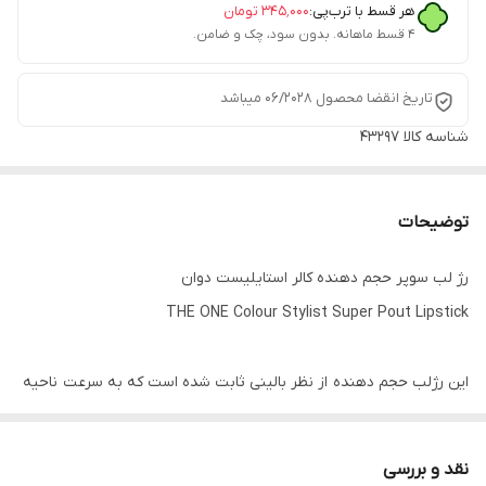
هر قسط با ترب‌پی:
۳۴۵٬۰۰۰
تومان
۴ قسط ماهانه. بدون سود، چک و ضامن.
تاریخ انقضا محصول 06/2028 میباشد
شناسه کالا
43297
توضیحات
رژ لب سوپر حجم دهنده کالر استایلیست دوان
THE ONE Colour Stylist Super Pout Lipstick
این رژلب حجم دهنده از نظر بالینی ثابت شده است که به سرعت ناحیه
و ضخامت لب را افزایش می دهد.
یک فرمول خامه ای غنی شده با مرواریدهای ستاره مانند است که
نقد و بررسی