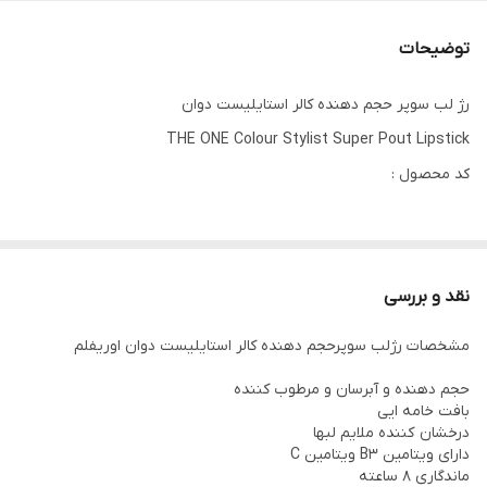
توضیحات
رژ لب سوپر حجم دهنده کالر استایلیست دوان
THE ONE Colour Stylist Super Pout Lipstick
کد محصول :
این رژلب حجم دهنده از نظر بالینی ثابت شده است که به سرعت ناحیه
نقد و بررسی
و ضخامت لب را افزایش می دهد.
مشخصات رژلب سوپرحجم دهنده کالر استایلیست دوان اوریفلم
یک فرمول خامه ای غنی شده با مرواریدهای ستاره مانند است که
درخشندگی ملایمی برای جلوه نوری و حجم دهنده گی ایجاد می‌کند.
حجم دهنده و آبرسان و مرطوب کننده
بافت خامه ایی
درخشان کننده ملایم لبها
حاوی رنگدانه های قوی
دارای ویتامین B3 ویتامین C
ماندگاری 8 ساعته