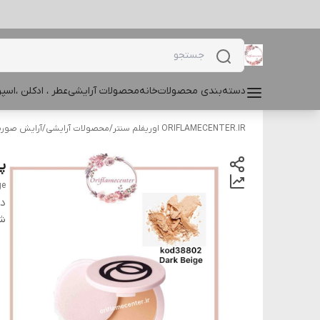
دسته‌بندی محصولات
خانه
محصولات آرایشی
عطر ، ادکلن ،اس
ORIFLAMECENTER.IR اوریفلم سنتر
/
محصولات آرایشی
/
آرایش صور
پنک
ge
دس
شن