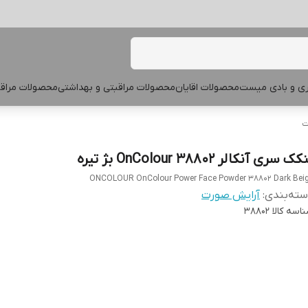
پری و بادی میست
محصولات اقایان
محصولات مراقبتی و بهداشتی
محصولات مراقب
ت
ک سری آنکالر OnColour 38802 بژ تیره
ONCOLOUR OnColour Power Face Powder 38802 Dark Bei
ته‌بندی
:
آرایش صورت
اسه کالا
38802