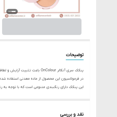
توضیحات
پنکک سری آنکالر OnColour باعث تثبیت آرایش و لطافت پوست می شود.
در فرمولاسیون این محصول از ماده معدنی استفاده شد
این پنکک دارای رنگبندی متنوعی است که با توجه به ر
هدیه دهد.
کد محصول : 38802 Dark Beige بژ تیره
• مناسب برای انواع پوست
نقد و بررسی