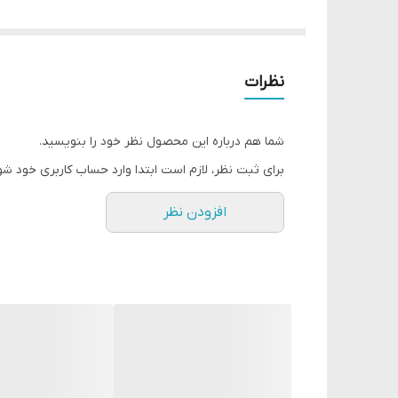
با غلظت بالا
ماندگاری عالی
مقاوم در برابر خراشیدگی و سایش
نظرات
فرمول توسعه یافته توسط Color Coverage Technology
یک نتیجه بی عیب و قابل توجه رو رقم خواهد زد.
شما هم درباره این محصول نظر خود را بنویسید.
استفاده آسان از برس نرم که باعث یکدستی حجم لاک بر
برای ثبت نظر، لازم است ابتدا وارد حساب کاربری خود شو
خشک شدن سریع
افزودن نظر
پاک شدن راحت از روی ناخن