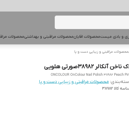
پری و بادی میست
محصولات اقایان
محصولات مراقبتی و بهداشتی
محصولات مراقب
محصولات مراقبتی و زیبایی دست و پا
ک ناخن آنکالر 38982صورتی هلویی
ONCOLOUR OnColour Nail Polish 38982 Peach Pi
ته‌بندی
:
محصولات مراقبتی و زیبایی دست و پا
اسه کالا
38982