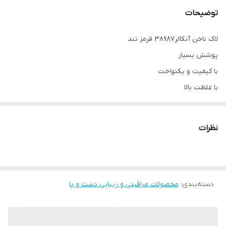
توضیحات
لاک ناخن آنکالر38987 قرمز تند
پوشش بسیار
با کیفیت و یکنواخت
با غلظت بالا
ماندگاری عالی
مقاوم در برابر خراشیدگی و سایش
نظرات
فرمول توسعه یافته توسط Color Coverage Technology
یک نتیجه بی عیب و قابل توجه رو رقم خواهد زد.
استفاده آسان از برس نرم که باعث یکدستی حجم لاک بر روی ناخن
می‌شود
دسته‌بندی
:
محصولات مراقبتی و زیبایی دست و پا
خشک شدن سریع
پاک شدن راحت از روی ناخن