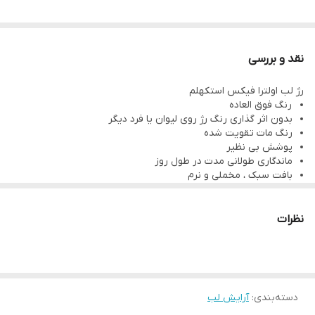
THE ONE Colour Unlimited Ultra Fix
Ultra Terracotta 41798
نقد و بررسی
رژلب دی وان کالر آنلیمیتد - آلترا فیکس
رژ لب اولترا فیکس استکهلم
🔸 3.5 gr
رنگ فوق العاده
رژلب جامد که پس از استفاده خشک شده و پوشش ماتی ایجاد می کند
بدون اثر گذاری رنگ رژ روی لیوان یا فرد دیگر
رنگ مات تقویت شده
کیس پروف
پوشش بی نظیر
بدون ایجاد لک و بدون پخش شدن
ماندگاری طولانی مدت در طول روز
بافت سبک ، مخملی و نرم
ماندگاری بالا
تثبیت 99 درصد از رنگ روی لب ها
رنگی نکردن و کثیف نکردن ماسک
برای بهترین نتیجه 10 دقیقه پس از زدن رژلب صبر کنید
بدون خشک شدن
نظرات
پیگمنت قوی، سبک و راحت روی لب ها
وزن : 3.5 گرم
دسته‌بندی
:
آرایش لب