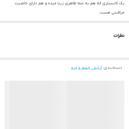
یک کانسیلری که هم به شما ظاهری زیبا میده و هم دارای خاصیت
مراقبتی هست.
دارای سرم پری بیوتیک، یک سرم همه کاره که علائم پیری اطراف چشم‌را
نظرات
سریعا به چالش میکشد.
تیرگی و خشکی ناحیه چشم‌ را سریعا کاهش میدهد.
حاوی روغن ها و ویتامین های طبیعی برای کمک به تغذیه، احیا و
دسته‌بندی
:
مراقبت از ناحیه اطراف چشم.
آرایش چشم و ابرو
ایجاد احساس نرمی و صافی
این محصول با داشتن بالاترین پوشش، فورا ظاهر سیاهی و چروک های
اطراف چشم را کاهش میدهد تا ناحیه چشم روشن تر و صافتر شود.
دارای اپلیکاتور نرم با نوک گرد برای استفاده آسان