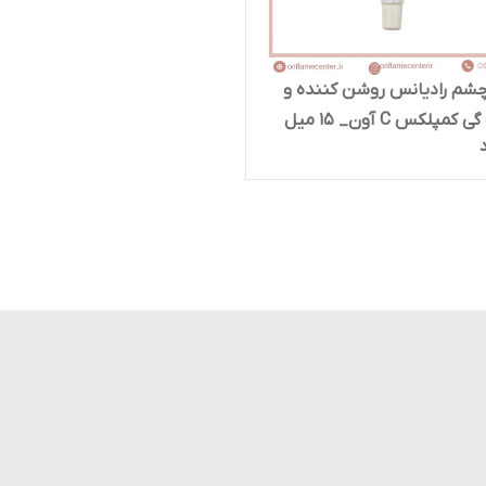
چشم رادیانس روشن کننده و
مپلکس C آون_ ۱۵ میل