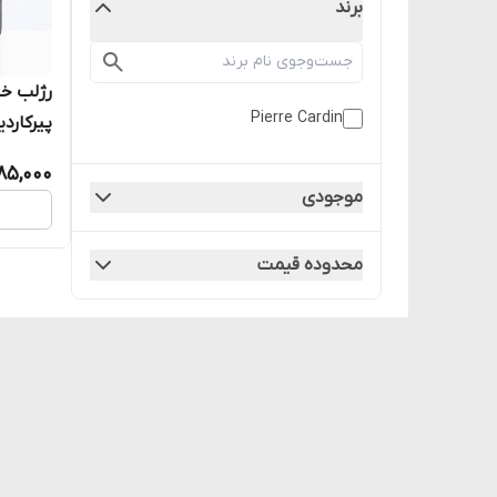
برند
رژلب خا
Pierre Cardin
پیرکاردین_
285,000
موجودی
محدوده قیمت