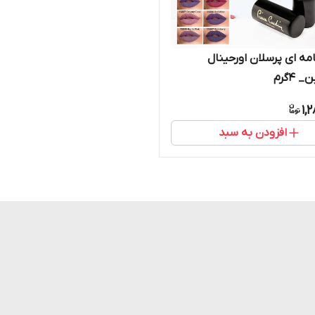
مه ای پرسلان اورحینال
 ۴گرم
1,
افزودن به سبد