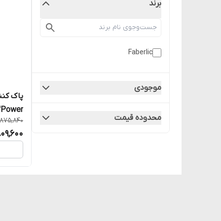
برند
Faberlic
موجودی
Power" فابرلیک هوم 30119 _500میل
محدوده قیمت
875,840
09,600