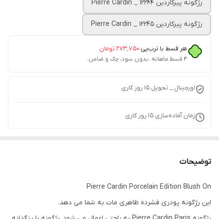
رژگونه پیرکاردین Pierre Cardin _ 12244
رژگونه پیرکاردین Pierre Cardin _ 12245
هر قسط با ترب‌پی:
۲۷۳٬۷۵۰
تومان
۴ قسط ماهانه. بدون سود، چک و ضامن.
اورجینال _ تحویل ۱5 روز کاری
زمان آماده‌سازی
15
روز کاری
توضیحات
Pierre Cardin Porcelain Edition Blush On
این رژگونه پودری فشرده ظاهری مات به شما می دهد.
رژگونه Pierre Cardin Paris به راحتی اعمال می شود. رژگونه با رنگدانه