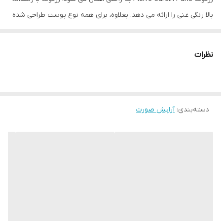
بالا رنگی غنی را ارائه می دهد. بعلاوه، برای همه نوع پوست طراحی شده
است.
نظرات
ویژگی ها و مزایای کلیدی:
بافت نرم رژگونه به طور یکپارچه با هم ترکیب می شود
رژگونه پودری فشرده یک روکش مات ایجاد می کند
دسته‌بندی
:
آرایش صورت
رژگونه با رنگدانه بالا، بازده رنگی غنی را ارائه می دهد
رژگونه برای انواع پوست مناسب است
نحوه استفاده:
یک برس را به رژگونه بکشید و به آرامی ضربه بزنید تا محصول اضافی از
روی موها پاک شود. سپس به آرامی هایلایتر را روی استخوان گونه و
نوک بینی خود بزنید تا رنگ ملایمی داشته باشید. همیشه بهتر است با
یک محصول کوچک شروع کنید و سپس در صورت نیاز شدت رنگ را