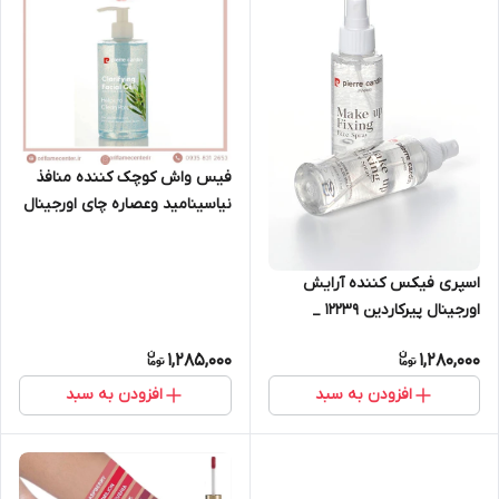
فیس واش کوچک کننده منافذ
نیاسینامید وعصاره چای اورجینال
پیرکاردین 18468
اسپری فیکس کننده آرایش
اورجینال پیرکاردین 12239 _
۱۱۰میل
1,285,000
1,280,000
افزودن به سبد
افزودن به سبد