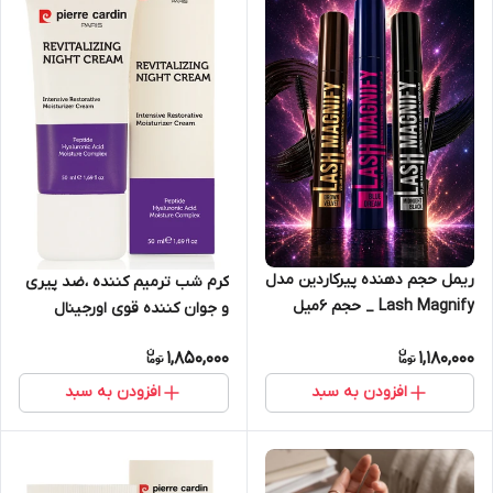
ریمل حجم دهنده پیرکاردین مدل
کرم شب ترمیم کننده ،ضد پیری
Lash Magnify _ حجم 6میل
و جوان کننده قوی اورجینال
پیرکاردین26853 _ ۵۰میل
1,850,000
1,180,000
افزودن به سبد
افزودن به سبد