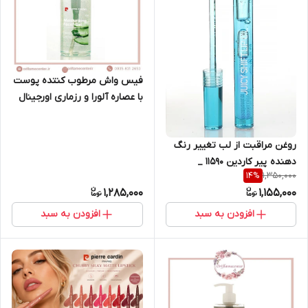
فیس واش مرطوب کنتده پوست
با عصاره آلورا و رزماری اورجینال
پیرکاردین _ ۳۵۰میل
روغن مراقبت از لب تغییر رنگ
دهنده پیر کاردین 11590 _
1,350,000
14
%
1,285,000
1,155,000
افزودن به سبد
افزودن به سبد