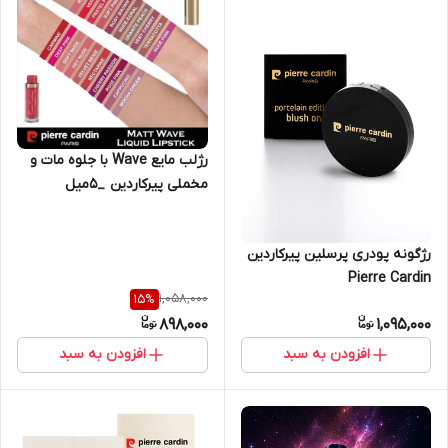
رژلب مایع Wave با جلوه مات و
مخملی پیرکاردین _5میل
رژگونه پودری پرسلین پیرکاردین
Pierre Cardin
1,058,000
15
%
898,000
1,095,000
افزودن به سبد
افزودن به سبد