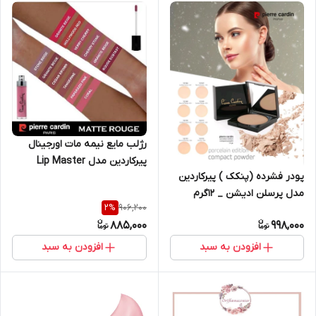
رژلب مایع نیمه مات اورجینال
پیرکاردین مدل Lip Master
پودر فشرده (پنکک ) پیرکاردین
مدل پرسلن ادیشن _ ۱۲گرم
906,200
2
%
885,000
998,000
افزودن به سبد
افزودن به سبد