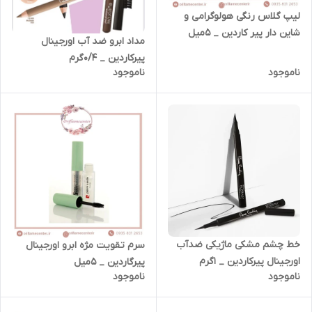
لیپ گلاس رنگی هولوگرامی و
شاین دار پیر کاردین _ 5میل
مداد ابرو ضد آب اورجینال
پیرکاردین _ 0/4گرم
ناموجود
ناموجود
خط چشم مشکی ماژیکی ضدآب
سرم تقویت مژه ابرو اورجینال
اورجینال پیرکاردین _ ۱گرم
پیرگاردین _ ۵میل
ناموجود
ناموجود