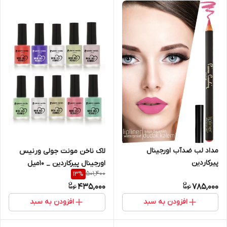
مداد لب ضدآب اورجینال
لاک ناخن مونت جولی ورنیس
پیرکاردین
اورجینال پیرکاردین _ ۱۰میل
501,400
13
%
435,000
785,000
افزودن به سبد
افزودن به سبد