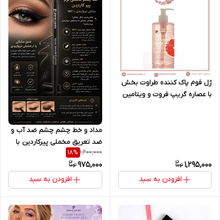
ژل فوم پاک کننده طراوت بخش
با عصاره گریپ فروت و ویتامین
C اورجینال پیرکاردین 18466 _
۳۵۰میل
مداد و خط چشم چشم ضد آب و
ضد تعریق مخملی پیرکاردین با
1,200,000
18
%
شاین ظریف
975,000
1,295,000
افزودن به سبد
افزودن به سبد