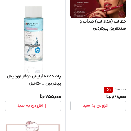
خط لب (مداد لب) ضدآب و
ضدتعریق پیرکاردین
پاک کننده آرایش دوفاز اورجینال
پیرکاردین _ ۱۵۰میل
1,200,000
25
%
755,000
898,000
افزودن به سبد
افزودن به سبد