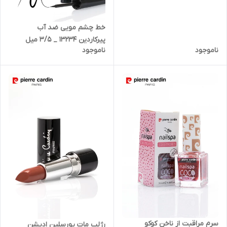
خط چشم مویی ضد آب
پیرکاردین 13234 _ 3/5 میل
ناموجود
ناموجود
سرم مراقبت از ناخن کوکو
رژلب مات پورسلین ادیشن