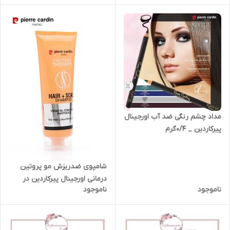
میل
مداد چشم رنگی ضد آب اورجینال
پیرکاردین _ ۰/۴گرم
شامپوی ضدریزش مو پروتین
درمانی اورجینال پیرکاردین در
ناموجود
ناموجود
برابر ریزش مو _ 250ml