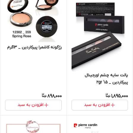
رژگونه کاشمرا پیرکاردین _ ۱۳گرم
پالت سایه چشم اورجینال
پیرکاردین _ 2gr \5
898,000
1,895,000
افزودن به سبد
افزودن به سبد