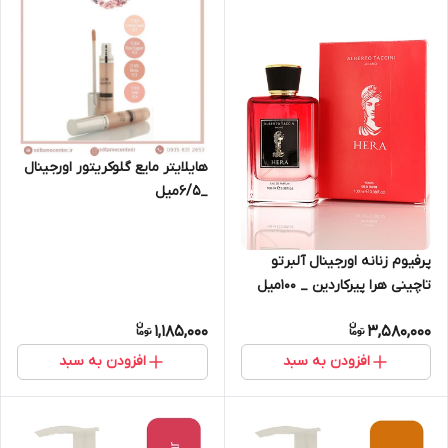
هایلایتر مایع گلوکریتور اورجینال
_۶/۵میل
پرفیوم زنانه اورجینال آلبرتو
تاچینی هرا پیرکاردین _ ۱۰۰میل
1,185,000
3,580,000
افزودن به سبد
افزودن به سبد