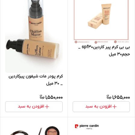
بی بی کرم پیر کاردینspf30 _
حجم۳۰ میل
کرم پودر مات شیفون پیرکاردین
_ ۳۰ میل
1,550,000
1,655,000
افزودن به سبد
افزودن به سبد