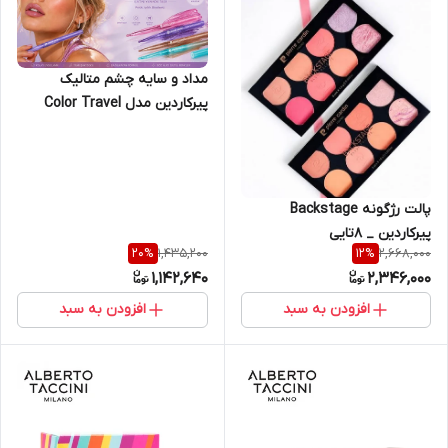
مداد و سایه چشم متالیک
پیرکاردین مدل Color Travel
پالت رژگونه Backstage
پیرکاردین _ ۸تایی
1,435,200
2,668,000
20
%
12
%
1,142,640
2,346,000
افزودن به سبد
افزودن به سبد