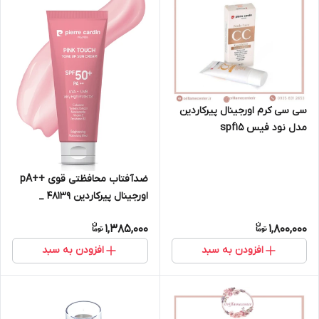
سی سی کرم اورجینال پیرکاردین
مدل نود فیس spf15
ضدآفتاب محافظتی قوی ++pA
اورجینال پیرکاردین 48139 _
Spf50 _
1,385,000
1,800,000
افزودن به سبد
افزودن به سبد