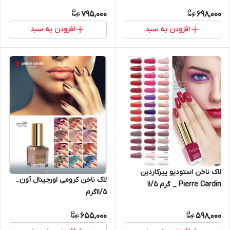
795,000
698,000
افزودن به سبد
افزودن به سبد
لاک ناخن استودیو پیرکاردین
لاک ناخن کرومی اورجینال آون_
Pierre Cardin _ گرم ۱۱/۵
۱۱/۵گرم
655,000
598,000