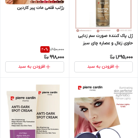
رژلب قلمی مات پیر کاردین
ژل پاک کننده صورت سم زدایی
حاوی زغال و عصاره چای سبز
1,250,000
20
%
اورجینال پیرکاردین 18467
998,000
1,295,000
افزودن به سبد
افزودن به سبد