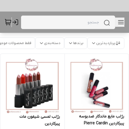
پربازدیدترین
برندها
دسته‌بندی
فقط محصولات موجو
رژلب مایع ماندگار ضدبوسه
رژلب لمسی شیفون مات
پیرکاردین Pierre Cardin
پیرکاردین