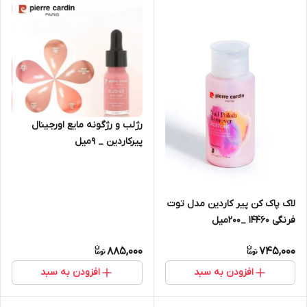
رژلب و رژگونه مایع اورجینال
پیرکاردین _ ۹میل
لاک پاک کن پیر کاردین مدل توت
فرنگی 14460 _200میل
885,000
745,000
افزودن به سبد
افزودن به سبد