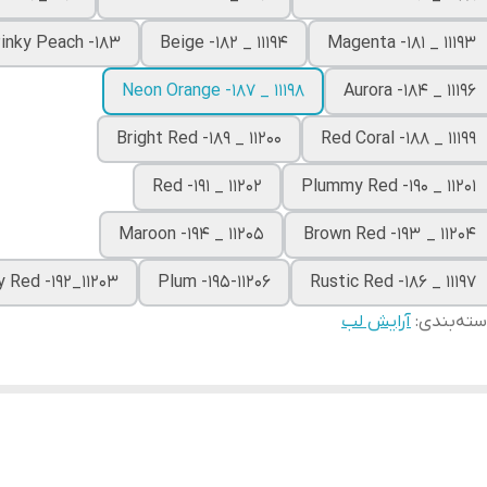
inky Peach -183
11194 _ Beige -182
11193 _ Magenta -181
11198 _ Neon Orange -187
11196 _ Aurora -184
11200 _ Bright Red -189
11199 _ Red Coral -188
11202 _ Red -191
11201 _ Plummy Red -190
11205 _ Maroon -194
11204 _ Brown Red -193
 Red -192_11203
11206-Plum -195
11197 _ Rustic Red -186
ته‌بندی
:
آرایش لب