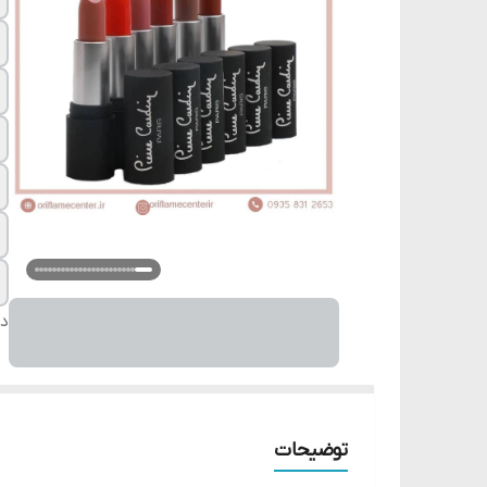
دس
توضیحات