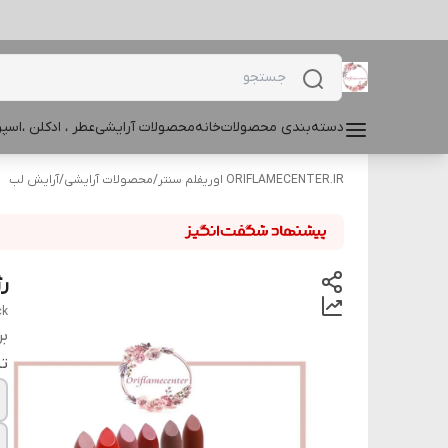
دسته‌بندی محصولات
خانه
محصولات آرایشی
عطر ، ادکلن ،اس
ORIFLAMECENTER.IR اوریفلم سنتر
/
محصولات آرایشی
/
آرایش لب
ر
ck
بر
تن