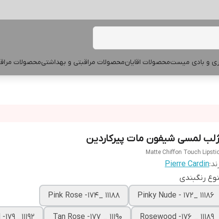
پری و بادی میست
محصولات اقایان
محصولات مراقبتی و بهداشتی
محصولات مراقب
ژلب لمسی شیفون مات پیرکاردین
Matte Chiffon Touch Lipsti
ند:
Pierre Cardin
وع رنگبندی
11188 _Pink Rose -174
11186 _Pinky Nude - 172
11192_ Coral -179
11190 _ Tan Rose -177
11189 _ Rosewood -176