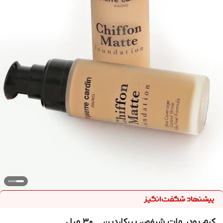
کرم پودر مات شیفون پیرکاردین _ ۳۰ میل