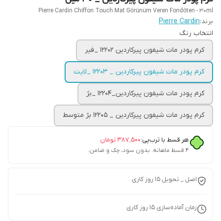
Pierre Cardin Chiffon Touch Mat Görünüm Veren Fondöten - 30ml
برند:
Pierre Cardin
انتخاب رنگ‌
کرم پودر مات شیفون پیرکاردین 12202 _فیر
کرم پودر مات شیفون پیرکاردین _ 12203 _لایت
کرم پودر مات شیفون پیرکاردین_12204 _بژ
کرم پودر مات شیفون پیرکاردین _ 12205 بژ متوسط
هر قسط با ترب‌پی:
۳۸۷٬۵۰۰
تومان
۴ قسط ماهانه. بدون سود، چک و ضامن.
اصل _ تحویل ۱۵ روز کاری
زمان آماده‌سازی
15
روز کاری