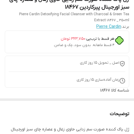
سبز اورجینال پیرکاردین 18467
Pierre Cardin Detoxifying Facial Cleanser with Charcoal & Green Tea
Extract 18467 _ 350ml
برند:
Pierre Cardin
هر قسط با ترب‌پی:
۳۲۳٬۷۵۰
تومان
۴ قسط ماهانه. بدون سود، چک و ضامن.
اصل _ تحویل ۱۵ روز کاری
زمان آماده‌سازی
15
روز کاری
شناسه کالا
18467
توضیحات
ژل پاک کننده صورت سم زدایی حاوی زغال و عصاره چای سبز اورجینال