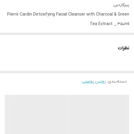
پیرکاردین
Pierre Cardin Detoxifying Facial Cleanser with Charcoal & Green
Tea Extract _ 350ml
حجم وحصول : 350 میل
کد محصول : 18467
نظرات
پاک کننده سم زدایی صورت پیر کاردین با زغال چوب و عصاره چای سبز -
فوم ژل
زغال چوب فعال بامبو با سم زدایی پوست شما به از بین بردن ناخالصی
دسته‌بندی
:
روتین پوستی
ها کمک می کند. خواص آنتی اکسیدانی چای سبز به پاکسازی پوست
کمک می کند و آن را تمیز و شاداب می کند.
طریقه مصرف: روی صورت مرطوب مالیده و به آرامی ماساژ دهید و از
ناحیه دور چشم خودداری کنید سپس کاملا آبکشی نمایید. روی پوست
تحریک شده استفاده نکنید.
• پاکسازی عمیق منافذ و سم زدایی