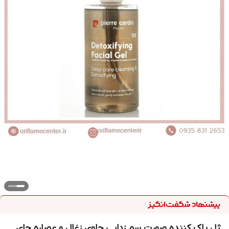
ژل پاک کننده صورت سم زدایی حاوی زغال و عصاره چای