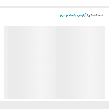
بدون حساسیت
دسته‌بندی
:
مژگانی بلند و مشکی
آرایش چشم و ابرو
با ضمانت اورجینال
اگر مژه هایی بلند دارید و میخواهید جلوه زیبا و خاص به آنها بدید
بهترین پیشنهاد برای شما ریمل با برس منحنی هست که کاربرد اون
بیشتر برای فر دادن به مژه می باشد. البته این نوع برس برای کسانی که
مژه هایی صاف و بی حالت دارند به خوبی عمل خواهد کرد و جلوه زیبایی
به مژه های میدهد.برای استفده خوب و درست از این برس باید برس را
از وسط مژه به سمت بالا تکان دهید. این برس مژه های شما را به سمت
بالا متمایل خواهد کرد که باعث بازتر دیده شدن چشم های شما میشود.