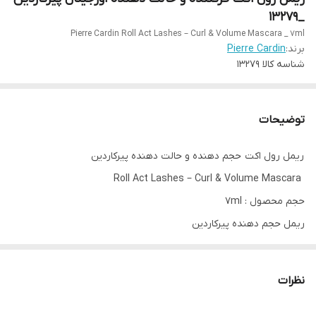
_13279
Pierre Cardin Roll Act Lashes – Curl & Volume Mascara _ 7ml
برند:
Pierre Cardin
شناسه کالا
13279
توضیحات
ریمل رول اکت حجم دهنده و حالت دهنده پیرکاردین
Roll Act Lashes – Curl & Volume Mascara
حجم محصول : 7ml
ریمل حجم دهنده پیرکاردین
حجم دهی فوق العاده فرمول ریمل منحصر به فردی که به مژه ها فر و
حجم فوق العاده ای می بخشد.
نظرات
ماندگاری بالا
بدون ریزش و پخش شدن اطراف چشم