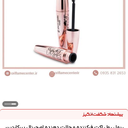
ریمل رول اکت فرکننده و حالت دهنده اورجینال پیرکاردین