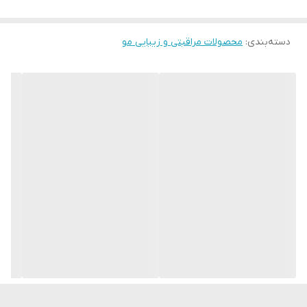
شامپو مراقبت از حجم و ویتالیتی
دسته‌بندی
:
محصولات مراقبتی و زیبایی مو
شامپو Protein Therapy Volume and Vitality Care برای موهایی که
حجم و شادابی خود را از دست داده اند ساخته شده است. که به موهای
شما طراوت و شدابی و درخشندگی دهد.
پپتید نخود و پروتئین هیدرولیز شده برنج موجود در آن موها را حجیم و
شاداب می کند.
موهای حجیم
موهای پر جنب و جوش
درخشش طبیعی
احساس مخملی
250 میلی لیتر