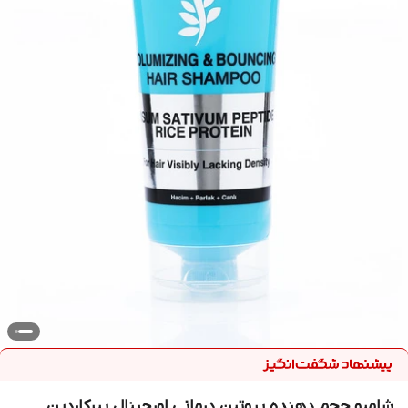
شامپو حجم دهنده پروتین درمانی اورجینال پیرکاردین _