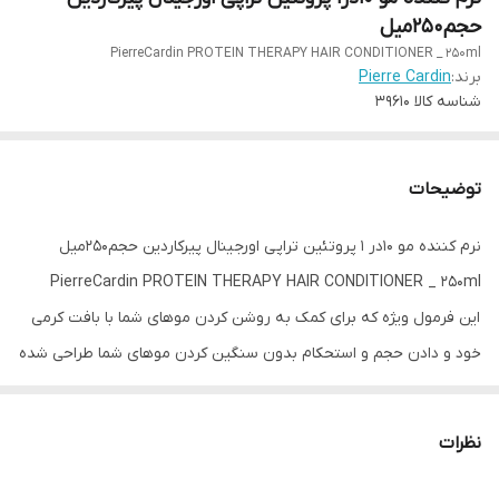
حجم۲۵۰میل
PierreCardin PROTEIN THERAPY HAIR CONDITIONER _ 250ml
برند:
Pierre Cardin
شناسه کالا
39610
توضیحات
نرم کننده مو ۱۰در ۱ پروتئین تراپی اورجینال پیرکاردین حجم۲۵۰میل
PierreCardin PROTEIN THERAPY HAIR CONDITIONER _ 250ml
این فرمول ویژه که برای کمک به روشن کردن موهای شما با بافت کرمی
خود و دادن حجم و استحکام بدون سنگین کردن موهای شما طراحی شده
است...
مراقبت های چند منظوره را با ارائه درخشش، نرمی، ظاهری شاداب،
نظرات
صافی، مقاومت در برابر حرارت و محافظت از رنگ با مواد فعال غنی
موجود در موهای شما فراهم می کند.