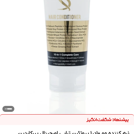
نرم کننده مو ۱۰در۱ پروتئین تراپی اورجینال پیرکاردین