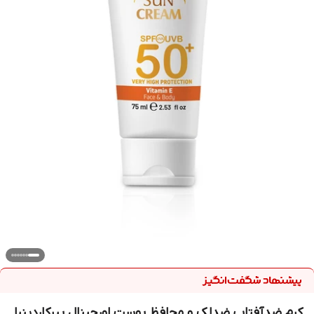
کرم ضدآفتاب ضدلک و محافظ پوست اورجینال پیرکاردینبا