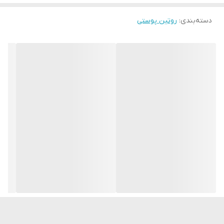
دسته‌بندی
:
روتین پوستی
بدون ایجاد رد سفیدی - به طور نامرئی با تمام رنگ های پوست ترکیب
می شود
فرمول غیر چرب - سبک، قابل تنفس و بدون براقیت
احساسی مانند هیچ چیز - فوق العاده راحت، با ظاهری تقریباً نامحسوس
جذب سریع - فوراً بدون هیچ گونه اثری روی پوست حل می شود
ترکیب نرم - به راحتی روی پوست پخش می شود تا به طور یکنواخت
پخش شود
غنی شده با گلیسیرین و ویتامین E - آبرسانی عمیق + مراقبت آنتی
اکسیدانی
مراقبت روزانه ضروری از پوست - برای محافظت بی عیب و نقص، زیر
آرایش یا به تنهایی استفاده شود