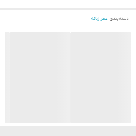
هارمونی انرژی‌بخش لیمو و ترنج مدیترانه‌ای، شیرین‌شده با ادویه‌های
دسته‌بندی
:
عطر زنانه
تازه. نت‌های میانی الهام‌گرفته از دریا از کشمیر نرم و گلبرگ‌های رز پر
جنب و جوش. نت پایانی لذیذ، کارامل، نعناع هندی و کهربای درخشان