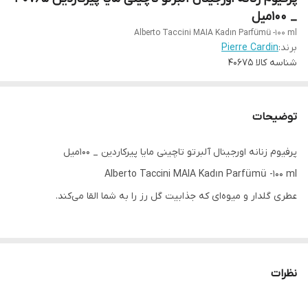
_ ۱۰۰میل
Alberto Taccini MAIA Kadın Parfümü -100 ml
برند:
Pierre Cardin
شناسه کالا
40675
توضیحات
پرفیوم زنانه اورجینال آلبرتو تاچینی مایا پیرکاردین _ ۱۰۰میل
Alberto Taccini MAIA Kadın Parfümü -100 ml
عطری گلدار و میوه‌ای که جذابیت گل رز را به شما القا می‌کند.
نت آغازین: ترنج، لیمو، فلفل صورتی
نت میانی: آب، کشمیر، رز
نظرات
نت پایانی: کهربا، کارامل، نعناع هندی