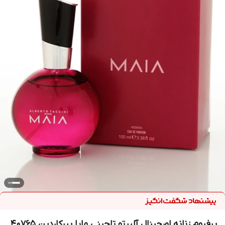
پرفیوم زنانه اورجینال آلبرتو تاچینی مایا پیرکاردین 40765