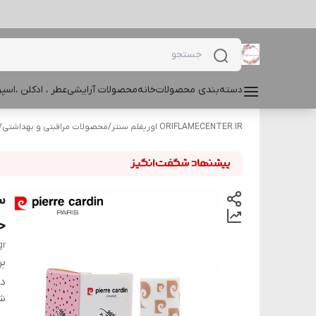
دسته‌بندی محصولات
خانه
محصولات آرایشی
عطر ، ادکلن ،اس
ORIFLAMECENTER.IR اوریفلم سنتر
/
محصولات مراقبتی و بهداشتی
/
س
حجم
gr
بر
دس
شن