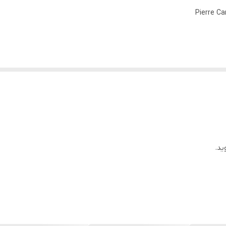
Pierre Ca
ارگیل سیاه ماساژ دهید تا به راحتی جذب ناخن هایتان شود
اذکمک میکند تا ناخن هلی شما تغذیه شود.
ید.