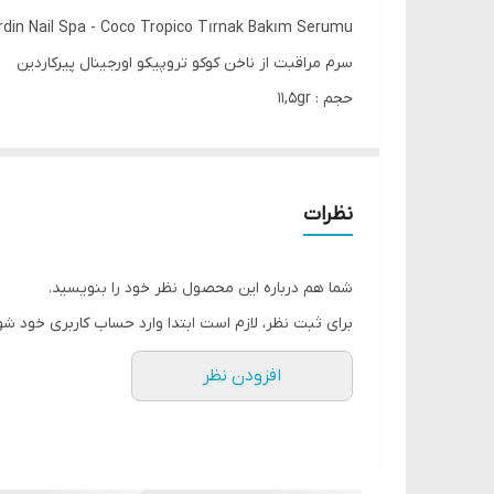
rdin Nail Spa - Coco Tropico Tırnak Bakım Serumu
سرم مراقبت از ناخن کوکو تروپیکو اورجینال پیرکاردین
حجم : 11,5gr
به کمک این سرم به آرامی ناخن هایتان را با دانه های ن
ناخن های صاف و شفاف با این روغن تغذیه کننده به شم
با رایحه ی دلپذیر
نظرات
قبل از لستفاده از لاک ناخن های خود را بشورید
شما هم درباره این محصول نظر خود را بنویسید.
برای ثبت نظر، لازم است ابتدا وارد حساب کاربری خود شو
افزودن نظر