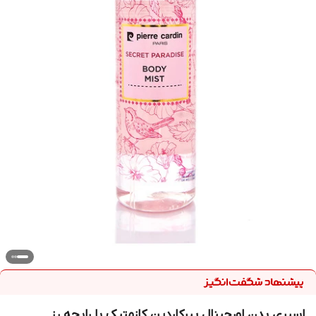
اسپری بدن اورجینال پیرکاردین کازمتیک با رایحه رز _