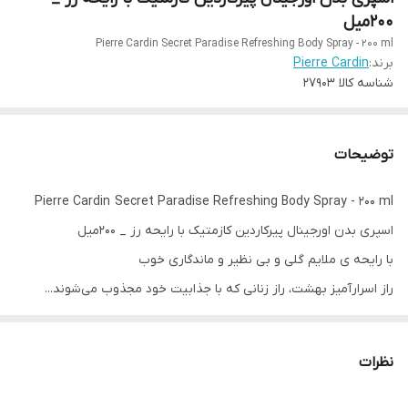
۲۰۰میل
Pierre Cardin Secret Paradise Refreshing Body Spray - 200 ml
برند:
Pierre Cardin
شناسه کالا
27903
توضیحات
Pierre Cardin Secret Paradise Refreshing Body Spray - 200 ml
اسپری بدن اورجینال پیرکاردین کازمتیک با رایحه رز _ ۲۰۰میل
با رایحه ی ملایم گلی و بی نظیر و ماندگاری خوب
راز اسرارآمیز بهشت، راز زنانی که با جذابیت خود مجذوب می‌شوند...
با اسپری بدن پیر کاردین کازمتیک، رایحه‌های زیبایی را در اطراف خود
پخش خواهید کرد، جایی که رایحه‌های گل‌های کمیاب به طور بی‌نظیری
نظرات
با میوه‌های گرمسیری ترکیب شده‌اند.