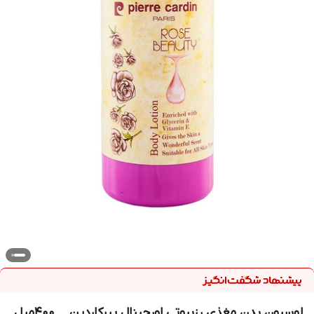
لوسیون بدن مغذی رزبیوتی اورجینال پیرکاردین _ ۴۰۰میل