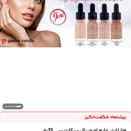
هایلایتر مایع اورجینال پیرکاردین _ ۹گرم