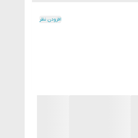
افزودن نظر
ه اسید هیالورونیک به بهبود سریعتر زخم ها کمک