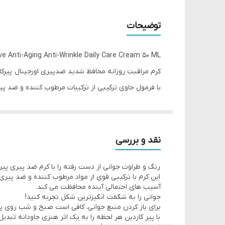
توضیحات
ive Anti-Aging Anti-Wrinkle Daily Care Cream 50 ML
کرم مراقبت روزانه محافظ شدید ضدپیری اورجینال پیرکاردین 50 میل
با فرمول حاوی ترکیبی از ترکیبات مرطوب کننده و ضد 
کرم مراقبت روزانه صورت به سفت شدن، حجیم شدن و 
فرمول پیشرفته آن حاوی ترکیبی از مواد قوی ضد پیری است که در 24 ساعت اثر چاق شدن خو
با از دست دادن استحکام برای پوست جوان تر مبارزه می 
نقد و بررسی
2 ماده ضروری برای مراقبت از پیری، شناخته شده برای مرطوب کردن و صاف کردن پوست و کمک به کاهش ظاهر چین و چروک.
رنگ و طراوت جوانی از دست رفته را با کرم ضد پیری پیر کاردین - 30 میلی لیتری 
به احیای پوست کمک می کند.
این کرم با ترکیبی قوی از مواد مرطوب کننده و ضد پیر
از پوست برای ظاهری سفت تر و پرتر حمایت می کند.
آسیب های احتمالی آینده محافظت می کند.
جوانی را به شگفت انگیزترین شکل تجربه کنید!
پوست چاق و صاف احساس می شود.
برای باز کردن منبع جوانی، کافی است صبح و شب روی پو
به مشاهده سفت شدن قابل مشاهده پوست و شفاف ش
با پیر کاردین هر لحظه را به یک اثر هنری جاودانه تبدیل 