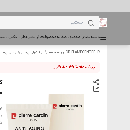
دسته‌بندی محصولات
خانه
محصولات آرایشی
عطر ، ادکلن ،اس
ORIFLAMECENTER.IR اوریفلم سنتر
/
مراقبتهای پوستی
/
روتین پوست
ک
50 می
ML
بر
دس
شن