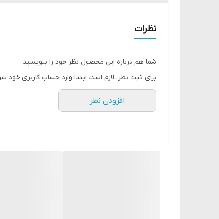
اکنون سفارش دهید!
این به کاهش آشکار خطوط و چین و چروک کمک می کند.
به کاهش عمق خطوط نازولبیال کمک می کند.
نظرات
به پوست کمک می کند تا شاداب تر و جوان تر به نظر بر
از سد پوستی برای کاهش علائم پیری حمایت می کند.
شما هم درباره این محصول نظر خود را بنویسید.
برای انواع پوست موجود است.
برای ثبت نظر، لازم است ابتدا وارد حساب کاربری خود شو
این یک کرم سفت کننده است که اثرات سفت کننده و ضد 
افزودن نظر
به سفت شدن فورا پوست کمک می کند.
این یک اثر محافظتی در برابر افتادگی زودرس پوست ایجا
مشخصات محصول؛ ضد پیری _ مرطوب کردن _ کاهش چ
✅✅✅محتوای محصول:
اسید هیالورونیک
اسید هیالورونیک به کشش و کشیدگی پوست کمک می کن
می کند و می تواند جای زخم را کاهش دهد.