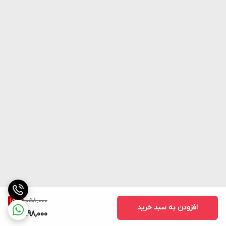
1,058,000
15
%
افزودن به سبد خرید
898,000