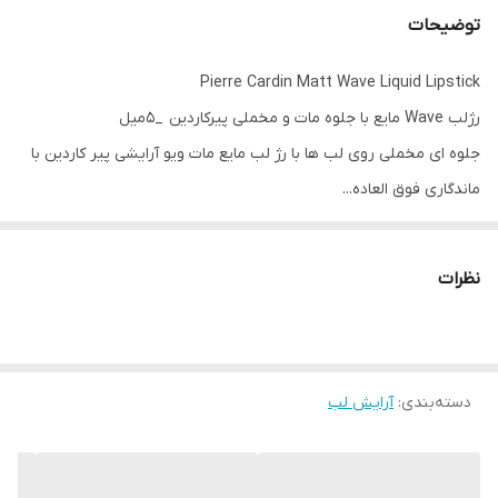
توضیحات
Pierre Cardin Matt Wave Liquid Lipstick
رژلب Wave مایع با جلوه مات و مخملی پیرکاردین _5میل
جلوه ای مخملی روی لب ها با رژ لب مایع مات ویو آرایشی پیر کاردین با
ماندگاری فوق العاده...
لب های جادویی با رنگدانه های غنی از سری رژ لب مایع مات پیر کاردین.
برای لب های مات عالی و پر زرق و برق؛ Pierre Cardin Cosmetics
نظرات
touch.
آرایشی پیر کاردین با رنگ بژ با محتوای قهوه ای
محصول آرایشی رژ لب مایع Matt Wave رنگ مورد علاقه شما خواهد
بود.
دسته‌بندی
:
آرایش لب
ماندگاری طولانی مدت
ظاهر مات