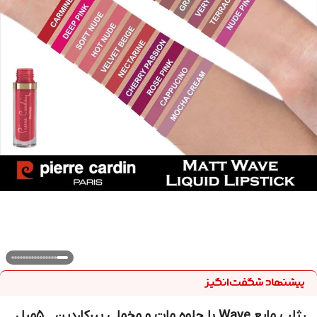
رژلب مایع Wave با جلوه مات و مخملی پیرکاردین _5میل