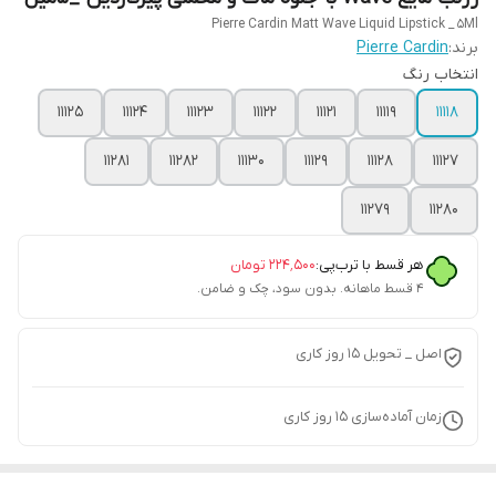
Pierre Cardin Matt Wave Liquid Lipstick _ 5Ml
برند:
Pierre Cardin
انتخاب رنگ
11125
11124
11123
11122
11121
11119
11118
11281
11282
11130
11129
11128
11127
11279
11280
هر قسط با ترب‌پی:
۲۲۴٬۵۰۰
تومان
۴ قسط ماهانه. بدون سود، چک و ضامن.
اصل _ تحویل ۱5 روز کاری
زمان آماده‌سازی
15
روز کاری