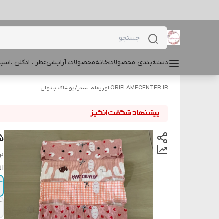
دسته‌بندی محصولات
خانه
محصولات آرایشی
عطر ، ادکلن ،اس
ORIFLAMECENTER.IR اوریفلم سنتر
/
پوشاک بانوان
شو
بر
ان