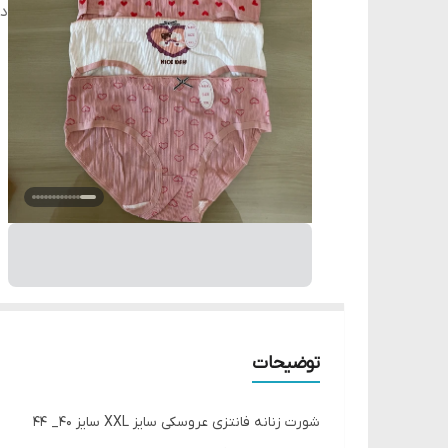
دس
توضیحات
شورت زنانه فانتزی عروسکی سایز XXL سایز 40_ 44