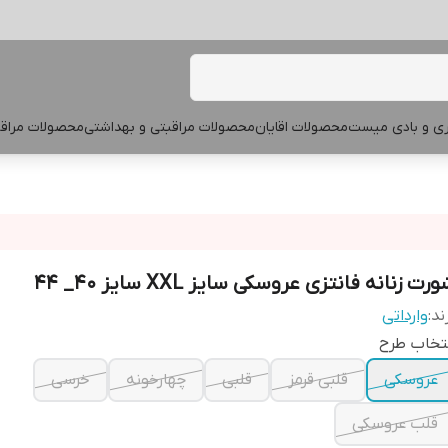
پری و بادی میست
محصولات اقایان
محصولات مراقبتی و بهداشتی
محصولات مراقب
رت زنانه فانتزی عروسکی سایز XXL سایز 40_ 44
ند:
وارداتی
تخاب طرح
عروسکی
قلبی قرمز
قلبی
چهارخونه
خرسی
قلب عروسکی