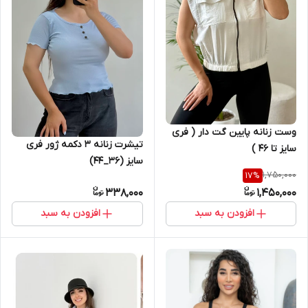
وست زنانه پایین گت دار ( فری
تیشرت زنانه ۳ دکمه ژور فری
سایز تا ۴۶ )
سایز (36_44)
1,750,000
17
%
338,000
1,450,000
افزودن به سبد
افزودن به سبد