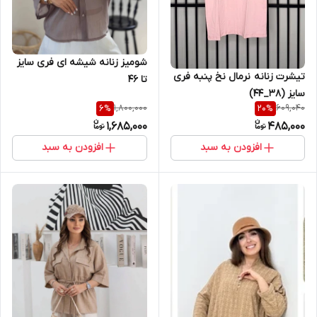
شومیز زنانه شیشه ای فری سایز
تیشرت زنانه نرمال نخ پنبه فری
تا ۴۶
سایز (۳۸_۴۴)
1,800,000
609,040
6
%
20
%
1,685,000
485,000
افزودن به سبد
افزودن به سبد