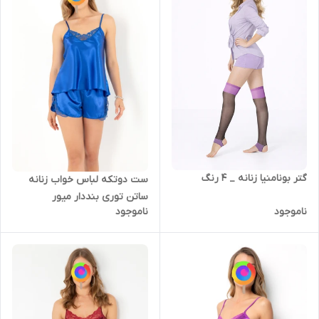
گتر بونامنیا زنانه _ ۴ رنگ
ست دوتکه لباس خواب زنانه
ساتن توری بنددار میور
ناموجود
ناموجود
018564_001