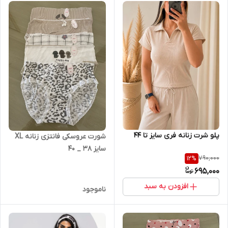
پلو شرت زنانه فری سایز تا ۴۴
شورت عروسکی فانتزی زنانه XL
سایز 38 _ 40
790,000
12
%
695,000
افزودن به سبد
ناموجود