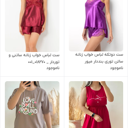
ست دوتکه لباس خواب زنانه
ست لباس خواب زنانه ساتنی و
ساتن توری بنددار میور
توردار _ 018270_001
ناموجود
ناموجود
018564_001