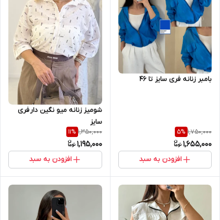
بامبر زنانه فری سایز تا ۴۶
شومیز زنانه میو‌ نگین دار فری
سایز
1,350,000
1,750,000
11
%
5
%
1,195,000
1,655,000
افزودن به سبد
افزودن به سبد