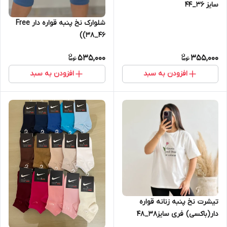
سایز 36_44
شلوارک نخ پنبه قواره دار Free
(38_46)
535,000
355,000
افزودن به سبد
افزودن به سبد
تیشرت نخ پنبه زنانه قواره
دار(باکسی) فری سایز38_48