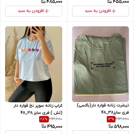
485,000
455,000
افزودن به سبد
افزودن به سبد
تیشرت زنانه قواره دار(باکسی)
کراپ زنانه سوپر نخ قواره دار
فری سایز38_48
(لش ) فری سایز 38_48
693,680
693,680
28
%
13
%
495,000
598,000