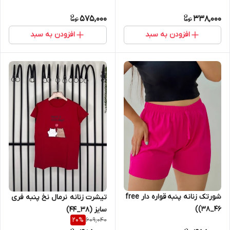
575,000
338,000
افزودن به سبد
افزودن به سبد
شورتک زنانه پنبه قواره دار free
تیشرت زنانه نرمال نخ پنبه فری
(38_46)
سایز (۳۸_۴۴)
609,040
20
%