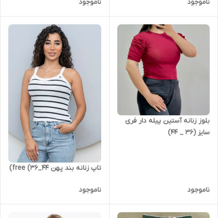
ناموجود
ناموجود
بلوز زنانه آستین پیله دار فری
سایز (36 _ 44)
تاپ زنانه بند پهن free (36_44)
ناموجود
ناموجود