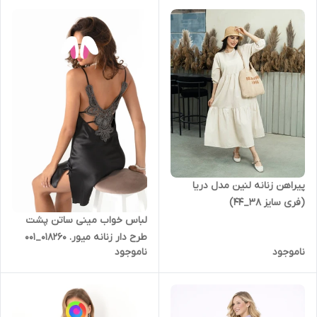
پیراهن زنانه لنین مدل دریا
(فری سایز 38_44)
لباس خواب مینی ساتن پشت
طرح دار زنانه میور. 018260_001
ناموجود
ناموجود