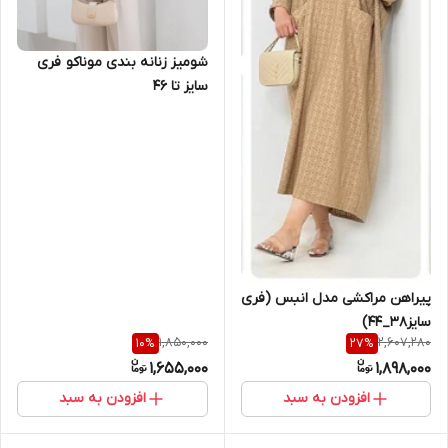
شومیز زنانه بندی موناکو فری
سایز تا 46
پیراهن مراکشی مدل انبس (فری
سایز38_44)
1,850,000
2,607,280
10
%
27
%
1,655,000
1,898,000
افزودن به سبد
افزودن به سبد