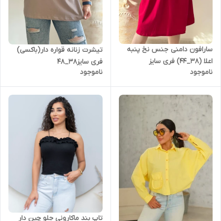
سارافون دامنی جنس نخ پنبه
تیشرت زنانه قواره دار(باکسی)
اعلا (38_44) فری سایز
فری سایز38_48
ناموجود
ناموجود
تاپ بند ماکارونی جلو چین دار