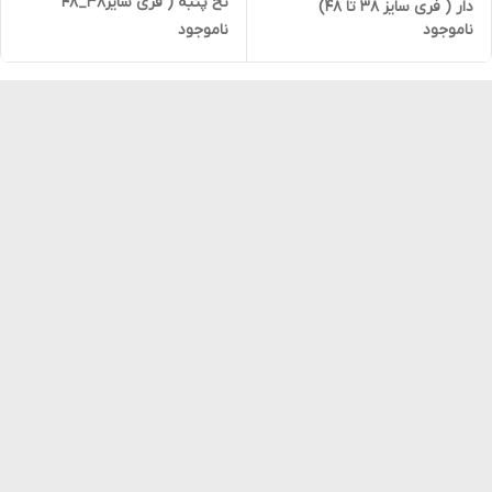
نخ پنبه ( فری سایز38_48
دار ( فری سایز ۳۸ تا ۴۸)
ناموجود
ناموجود