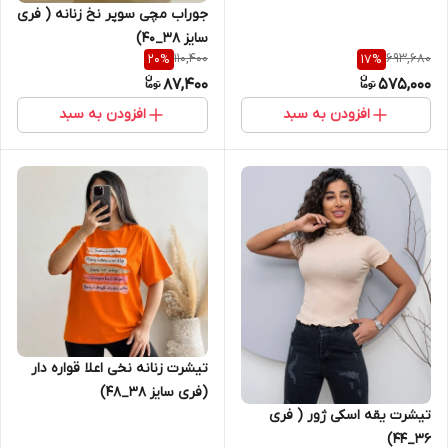
جوراب مچی سوپر نخ زنانه ( فری
سایز 38_40)
110,400
693,680
20
%
17
%
87,400
575,000
افزودن به سبد
افزودن به سبد
تیشرت زنانه نخی اعلا قواره دار
(فری سایز 38_48)
تیشرت یقه اسکی ژور ( فری
36_44)