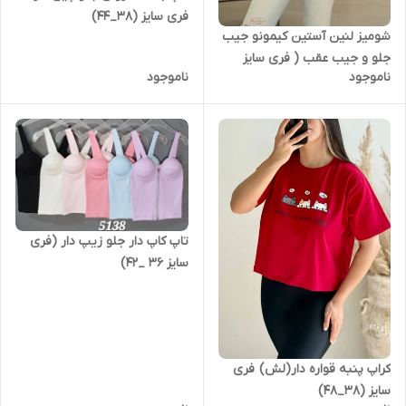
فری سایز (38_44)
شومیز لنین آستین کیمونو جیب
جلو و جیب عقب ( فری سایز
ناموجود
ناموجود
38_44)
تاپ کاپ دار جلو زیپ دار (فری
سایز ۳۶ _۴۲)
کراپ پنبه قواره دار(لش) فری
سایز (38_48)