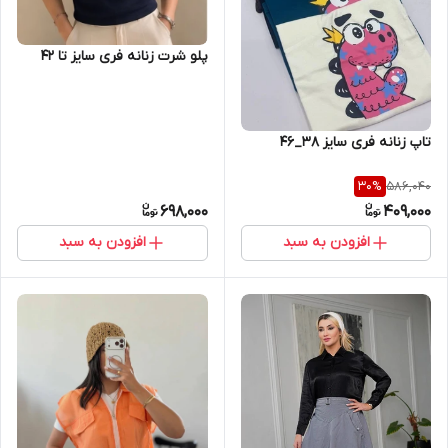
پلو شرت زنانه فری سایز تا ۴۲
تاپ زنانه فری سایز 38_46
586,040
30
%
698,000
409,000
افزودن به سبد
افزودن به سبد