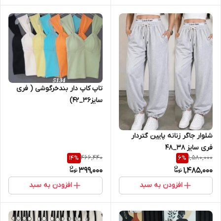
تاپ کاپ دار بندخرگوشی ( فری
سایز36_42)
شلوار جاگر زنانه پایین گتردار
فری سایز 38_48
466,440
1,580,000
14
%
6
%
399,000
1,485,000
افزودن به سبد
افزودن به سبد