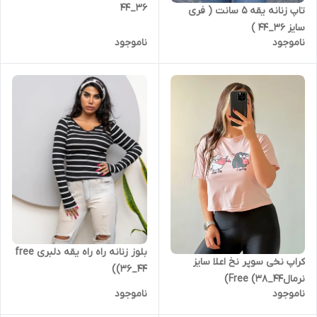
۳۶_۴۴
تاپ زنانه یقه ۵ سانت ( فری
سایز 36_44 )
ناموجود
ناموجود
بلوز زنانه راه راه یقه دلبری free
کراپ نخی سوپر نخ اعلا سایز
(36_44)
نرمالFree (38_44)
ناموجود
ناموجود