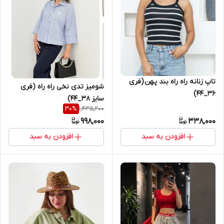
تاپ زنانه راه راه بند پهن (فری
شومیز تدی نخی راه راه (فری
36_44)
سایز 38_44)
1,435,200
30
%
998,000
338,000
افزودن به سبد
افزودن به سبد