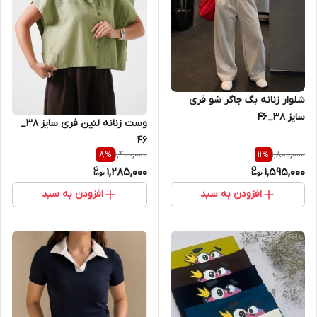
شلوار زنانه بگ جاگر شو فری
سایز ۳۸_۴۶
وست زنانه لنین فری سایز 38_
46
1,400,000
1,800,000
8
%
11
%
1,285,000
1,595,000
افزودن به سبد
افزودن به سبد