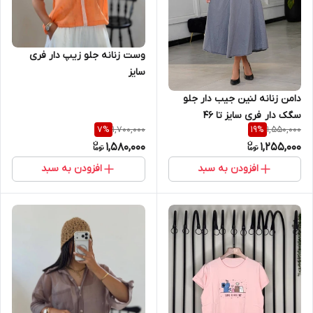
وست زنانه جلو زیپ دار فری
سایز
دامن زنانه لنین جیب دار جلو
سگک دار فری سایز تا ۴۶
1,700,000
1,550,000
7
%
19
%
1,580,000
1,255,000
افزودن به سبد
افزودن به سبد