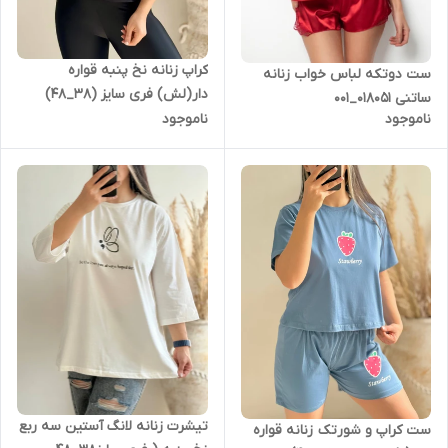
کراپ زنانه نخ پنبه قواره
ست دوتکه لباس خواب زنانه
دار(لش) فری سایز (38_48)
ساتنی 018051_001
ناموجود
ناموجود
تیشرت زنانه لانگ آستین سه ربع
ست کراپ و شورتک زنانه قواره