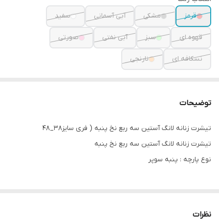
قرمز
مشکی
آبی آسمانی
سفید
قهوه ای
سبز
آبی نفتی
صورتی
نسکافه ای
نارنجی
توضیحات
تیشرت زنانه لانگ آستین سه ربع نخ پنبه ( فری سایز38_48
تیشرت زنانه لانگ آستین سه ربع نخ پنبه
نوع پارچه : پنبه سوپر
عرض سینه : ۶۰ سانتیمتر
قد کار : ۷۵ سانتیمتر
نظرات