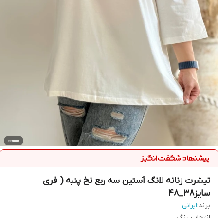
تیشرت زنانه لانگ آستین سه ربع نخ پنبه ( فری
سایز38_48
برند:
ایرانی
انتخاب رنگ