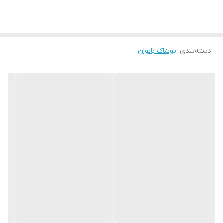
سایزبندی : ( Free۳۸-۴۸)
در 10 رنگ زیبا و جذاب
دسته‌بندی
:
پوشاک بانوان