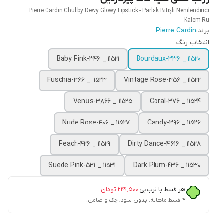
Pierre Cardin Chubby Dewy Glowy Lipstick - Parlak Bitişli Nemlendirici
Kalem Ru
برند:
Pierre Cardin
انتخاب رنگ
Baby Pink-346 _ 11521
Bourdaux-336 _ 11520
Fuschia-366 _ 11523
Vintage Rose-356 _ 11522
Venüs-3866 _ 11525
Coral-376 _ 11524
Nude Rose-406 _ 11527
Candy-396 _ 11526
Peach-426 _ 11529
Dirty Dance-41616 _ 11528
Suede Pink-531 _ 11531
Dark Plum-436 _ 11530
هر قسط با ترب‌پی:
۲۴۹٬۵۰۰
تومان
۴ قسط ماهانه. بدون سود، چک و ضامن.