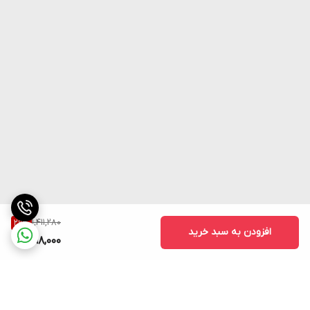
1,411,280
29
%
افزودن به سبد خرید
998,000