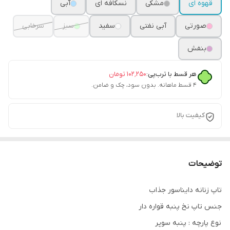
قهوه ای
مشکی
نسکافه ای
آبی
صورتی
آبی نفتی
سفید
سبز
سرخابی
بنفش
هر قسط با ترب‌پی:
۱۰۲٬۲۵۰
تومان
۴ قسط ماهانه. بدون سود، چک و ضامن.
کیفیت بالا
توضیحات
تاپ زنانه دایناسور جذاب
جنس تاپ نخ پنبه قواره دار
نوع پارچه : پنبه سوپر