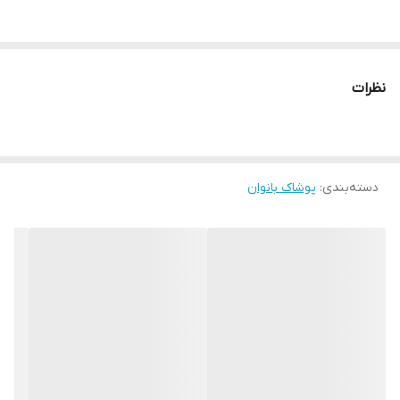
عرض سینه : ۵۸ سانتیمتر
قد تاپ : ۷۰ سانتیمتر
نظرات
سایز : ( Free۳۸-۴۸)
رنگبندی : در ۱۰ رنگ زیبا و جذاب
دسته‌بندی
:
پوشاک بانوان