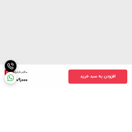
586,040
30
%
افزودن به سبد خرید
409,000