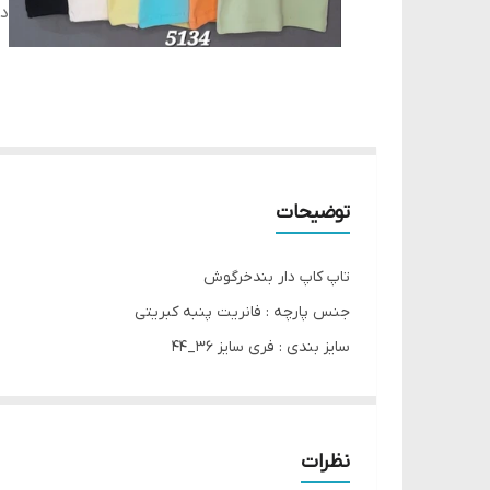
دس
توضیحات
تاپ کاپ دار بندخرگوش
جنس پارچه : فانریت پنبه کبریتی
سایز بندی : فری سایز 36_44
قد کار با بند از سرشانه : 55 سانتی متر
نظرات