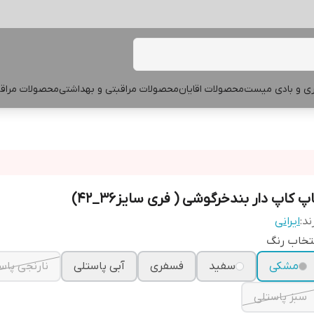
پری و بادی میست
محصولات اقایان
محصولات مراقبتی و بهداشتی
محصولات مراقب
پ کاپ دار بندخرگوشی ( فری سایز36_42)
ند:
ایرانی
تخاب رنگ
مشکی
سفید
فسفری
آبی پاستلی
نارنجی پاس
سبز پاستلی