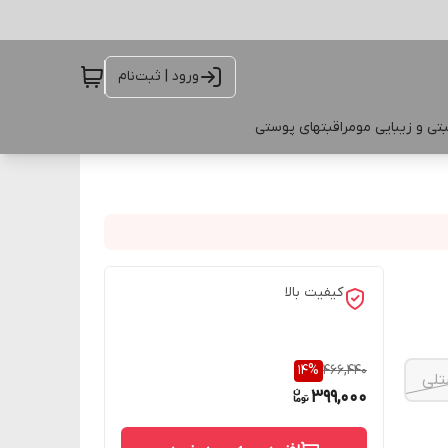
ورود | ثبت‌نام
تی و زیبایی مو
مراقبتهای پوستی
کیفیت بالا
14
%
466,440
تلی
399,000