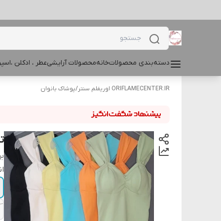
دسته‌بندی محصولات
خانه
محصولات آرایشی
عطر ، ادکلن ،اس
ORIFLAMECENTER.IR اوریفلم سنتر
/
پوشاک بانوان
تا
بر
ان