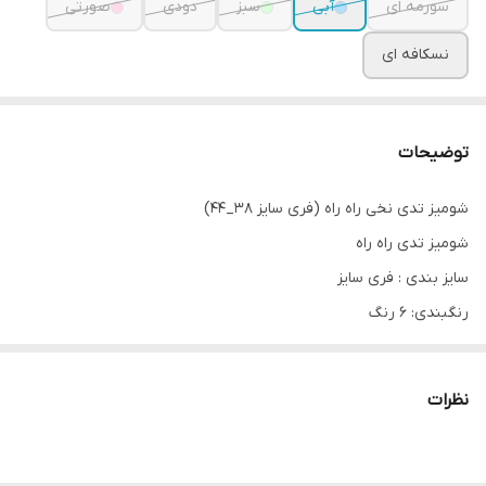
سورمه ای
آبی
سبز
دودی
صورتی
نسکافه ای
توضیحات
شومیز تدی نخی راه راه (فری سایز 38_44)
شومیز تدی راه راه
سایز بندی : فری سایز
رنگبندی: ۶ رنگ
جنس : داکرون پنبه راه راه
نظرات