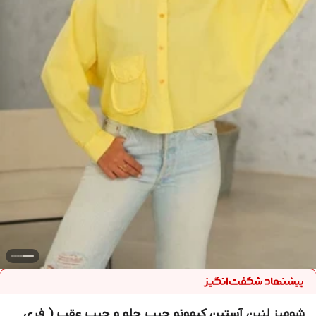
شومیز لنین آستین کیمونو جیب جلو و جیب عقب ( فری