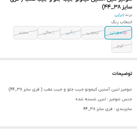
سایز 38_44)
برند:
ایرانی
انتخاب رنگ‌
صورتی
لیمویی
آبی
خاکی
سفید
کرم
توضیحات
شومیز لنین آستین کیمونو جیب جلو و جیب عقب ( فری سایز 38_44)
جنس شومیز : لنین شسته شده
سایزبندی : فری سایز 38_44