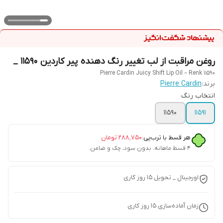
روغن مراقبت از لب تغییر رنگ دهنده پیر کاردین 11590 _
Pierre Cardin Juicy Shift Lip Oil – Renk 11590
برند:
Pierre Cardin
انتخاب رنگ
11590
11591
هر قسط با ترب‌پی:
۲۸۸٬۷۵۰
تومان
۴ قسط ماهانه. بدون سود، چک و ضامن.
اورجینال _ تحویل ۱۵ روز کاری
زمان آماده‌سازی
15
روز کاری