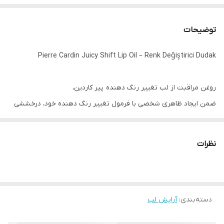
توضیحات
Pierre Cardin Juicy Shift Lip Oil – Renk Değiştirici Dudak
روغن مراقبت از لب تغییر رنگ دهنده پیر کاردین،
ضمن ایجاد ظاهری شخصی با فرمول تغییر رنگ دهنده خود، درخششی
طبیعی به لب‌ها می‌بخشد. بافت سبک و روان آن، استفاده راحت و بدون
احساس سنگینی روی لب‌ها را تضمین می‌کند.
نظرات
فرمول متمرکز بر مراقبت آن به لب‌ها کمک می‌کند تا نرم‌تر و شاداب‌تر به
نظر برسند. می‌توان آن را به تنهایی یا روی سایر محصولات لب استفاده
دسته‌بندی
:
آرایش لب
کرد. این محصول، گزینه‌ای کاربردی برای استفاده روزانه است.