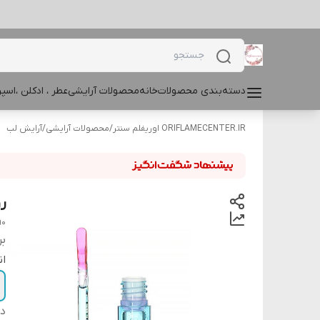
دسته‌بندی محصولات
خانه
محصولات آرایشی
عطر ، ادکلن ،اس
ORIFLAMECENTER.IR اوریفلم سنتر
/
محصولات آرایشی
/
آرایش لب
رو
90
بر
ان
دس