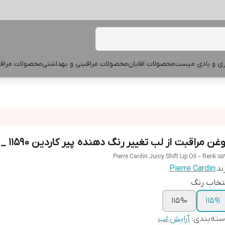
پری و بادی میست
محصولات اقایان
محصولات مراقبتی و بهداشتی
محصولات مراقب
غن مراقبت از لب تغییر رنگ دهنده پیر کاردین 11590 _
Pierre Cardin Juicy Shift Lip Oil – Renk 115
ند:
Pierre Cardin
تخاب رنگ
11590
11591
ته‌بندی
:
آرایش لب