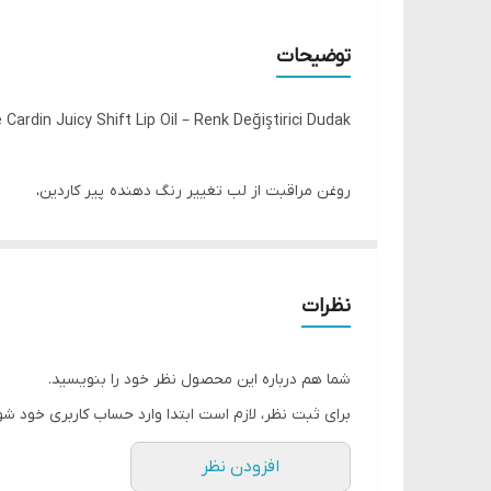
توضیحات
e Cardin Juicy Shift Lip Oil – Renk Değiştirici Dudak
روغن مراقبت از لب تغییر رنگ دهنده پیر کاردین،
ضمن ایجاد ظاهری شخصی با فرمول تغییر رنگ دهنده خ
می‌کند.
نظرات
فرمول متمرکز بر مراقبت آن به لب‌ها کمک می‌کند تا نرم‌
استفاده روزانه است.
شما هم درباره این محصول نظر خود را بنویسید.
برای ثبت نظر، لازم است ابتدا وارد حساب کاربری خود شو
برای کسانی طراحی شده است که به دنبال ظاهری مدرن و
افزودن نظر